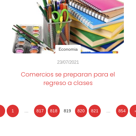
Economia
23/07/2021
Comercios se preparan para el
regreso a clases
«
1
…
817
818
819
820
821
…
854