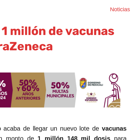
Noticias
1 millón de vacunas
raZeneca
o acaba de llegar un nuevo lote de
vacunas
 un monto de
1 millón 148 mil dosis
para