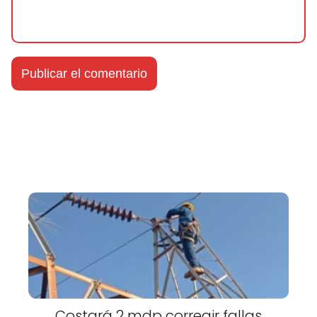
Costará 2 mdp corregir fallas