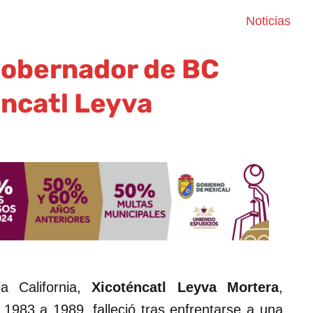
Noticias
gobernador de BC
ncatl Leyva
a California,
Xicoténcatl Leyva Mortera
,
 1983 a 1989, falleció tras enfrentarse a una