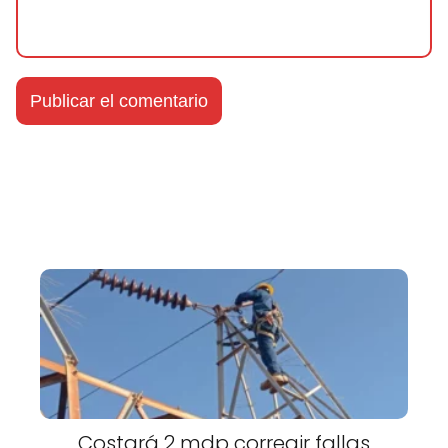
Costará 2 mdp corregir fallas