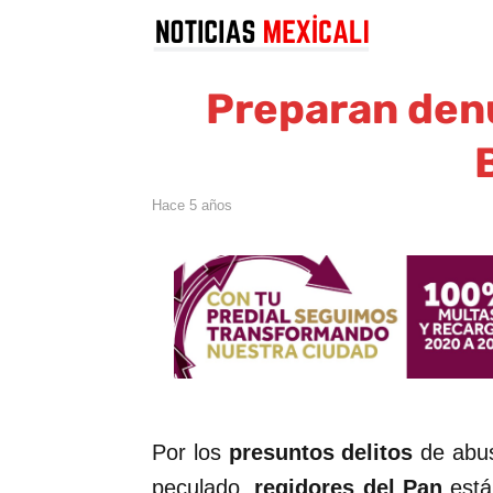
Preparan den
hace 5 años
Por los
presuntos delitos
de abus
peculado,
regidores del Pan
está