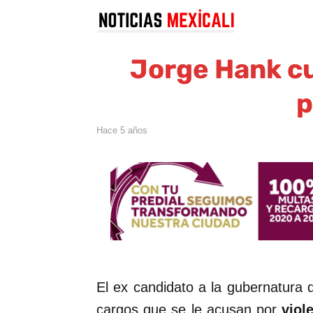
Jorge Hank cu
p
hace 5 años
El ex candidato a la gubernatura d
cargos que se le acusan por
viol