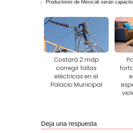
Productores de Mexicali serán capacit
Costará 2 mdp
Po
corregir fallas
fort
eléctricas en el
e
Palacio Municipal
esp
vio
Deja una respuesta