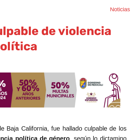
Noticias
lpable de violencia
olítica
e Baja California, fue hallado culpable de los
encia política de género
, según lo dictamino