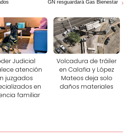
ados
GN resguardará Gas Bienestar
der Judicial
Volcadura de tráiler
alece atención
en Calafia y López
n juzgados
Mateos deja solo
ecializados en
daños materiales
lencia familiar