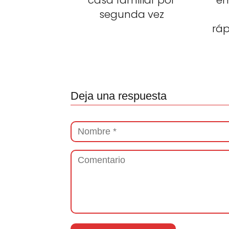
casa familiar por
em
segunda vez
rá
Deja una respuesta