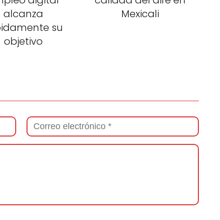
pleo digital
calidad del aire en
alcanza
Mexicali
pidamente su
objetivo