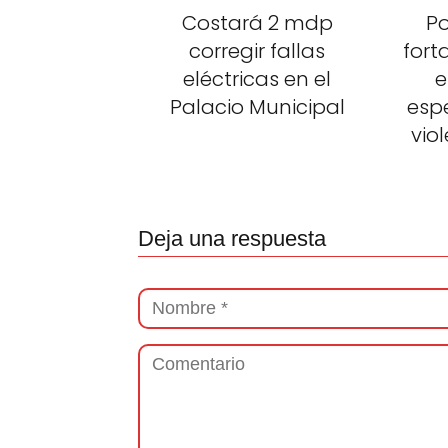
Costará 2 mdp
Po
corregir fallas
fort
eléctricas en el
e
Palacio Municipal
esp
vio
Deja una respuesta