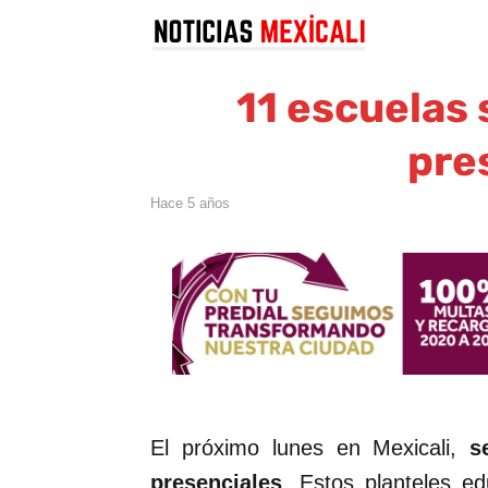
11 escuelas 
pre
hace 5 años
El próximo lunes en Mexicali,
s
presenciales
. Estos planteles e