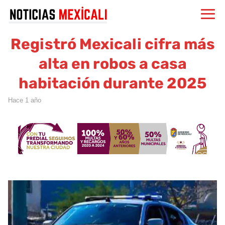
Registró Mexicali cifra más
alta en robos a casa
habitación durante 2025
hace 1 año