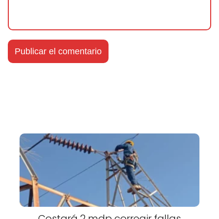
Costará 2 mdp corregir fallas