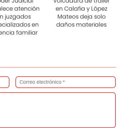
der Judicial
Volcadura de tráiler
alece atención
en Calafia y López
n juzgados
Mateos deja solo
ecializados en
daños materiales
lencia familiar