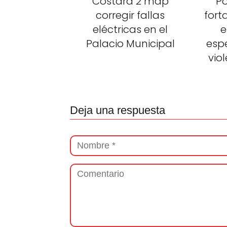
Costará 2 mdp
Po
corregir fallas
fort
eléctricas en el
e
Palacio Municipal
esp
vio
Deja una respuesta