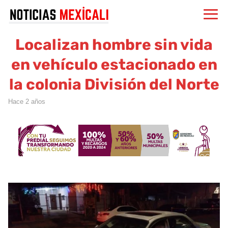
Localizan hombre sin vida
en vehículo estacionado en
la colonia División del Norte
hace 2 años