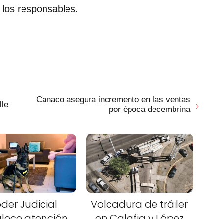
 los responsables.
Canaco asegura incremento en las ventas
lle
por época decembrina
der Judicial
Volcadura de tráiler
alece atención
en Calafia y López