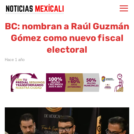
BC: nombran a Raúl Guzmán
Gómez como nuevo fiscal
electoral
hace 1 año