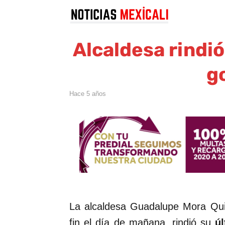
Alcaldesa rindió
g
hace 5 años
La alcaldesa Guadalupe Mora Quiñ
fin el día de mañana, rindió su
ú